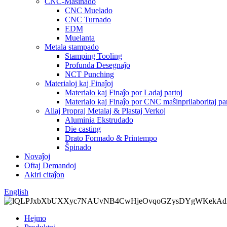
CNC-Maŝinado
CNC Muelado
CNC Turnado
EDM
Muelanta
Metala stampado
Stamping Tooling
Profunda Desegnaĵo
NCT Punching
Materialoj kaj Finaĵoj
Materialo kaj Finaĵo por Ladaj partoj
Materialo kaj Finaĵo por CNC maŝinprilaboritaj par
Aliaj Propraj Metalaj & Plastaj Verkoj
Aluminia Ekstrudado
Die casting
Drato Formado & Printempo
Ŝpinado
Novaĵoj
Oftaj Demandoj
Akiri citaĵon
English
Hejmo