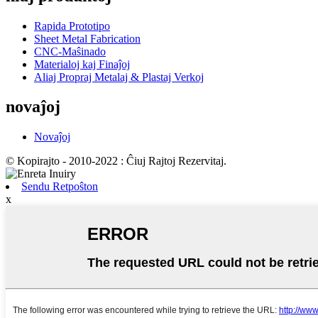
Rapida Prototipo
Sheet Metal Fabrication
CNC-Maŝinado
Materialoj kaj Finaĵoj
Aliaj Propraj Metalaj & Plastaj Verkoj
novaĵoj
Novaĵoj
© Kopirajto - 2010-2022 : Ĉiuj Rajtoj Rezervitaj.
Sendu Retpoŝton
x