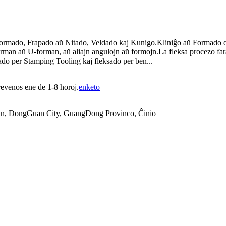
rmado, Frapado aŭ Nitado, Veldado kaj Kunigo.Kliniĝo aŭ Formado de 
rman aŭ U-forman, aŭ aliajn angulojn aŭ formojn.La fleksa procezo faras 
ado per Stamping Tooling kaj fleksado per ben...
revenos ene de 1-8 horoj.
enketo
n, DongGuan City, GuangDong Provinco, Ĉinio