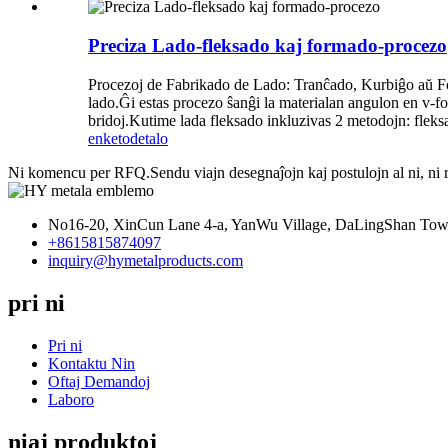
Preciza Lado-fleksado kaj formado-procezo
Procezoj de Fabrikado de Lado: Tranĉado, Kurbiĝo aŭ Fo
lado.Ĝi estas procezo ŝanĝi la materialan angulon en v-fo
bridoj.Kutime lada fleksado inkluzivas 2 metodojn: fleks
enketo
detalo
Ni komencu per RFQ.Sendu viajn desegnaĵojn kaj postulojn al ni, ni 
No16-20, XinCun Lane 4-a, YanWu Village, DaLingShan Tow
+8615815874097
inquiry@hymetalproducts.com
pri ni
Pri ni
Kontaktu Nin
Oftaj Demandoj
Laboro
niaj produktoj