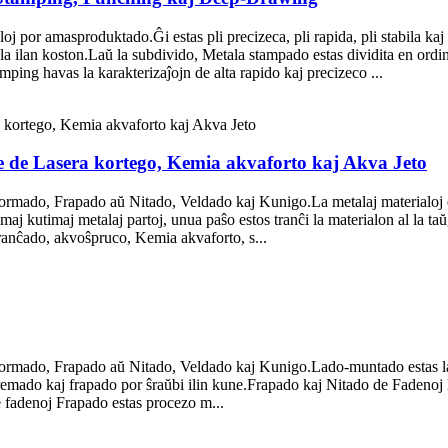
j por amasproduktado.Ĝi estas pli precizeca, pli rapida, pli stabila kaj
 la ilan koston.Laŭ la subdivido, Metala stampado estas dividita en 
ng havas la karakterizaĵojn de alta rapido kaj precizeco ...
ive de Lasera kortego, Kemia akvaforto kaj Akva Jeto
mado, Frapado aŭ Nitado, Veldado kaj Kunigo.La metalaj materialoj es
 kutimaj metalaj partoj, unua paŝo estos tranĉi la materialon al la taŭg
tranĉado, akvoŝpruco, Kemia akvaforto, s...
mado, Frapado aŭ Nitado, Veldado kaj Kunigo.Lado-muntado estas la pr
emado kaj frapado por ŝraŭbi ilin kune.Frapado kaj Nitado de Fadenoj l
e fadenoj Frapado estas procezo m...