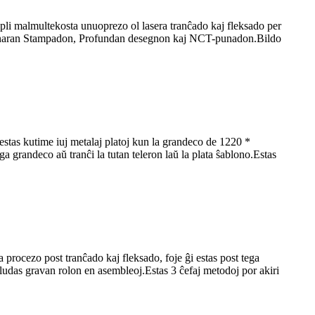
 pli malmultekosta unuoprezo ol lasera tranĉado kaj fleksado per
ordinaran Stampadon, Profundan desegnon kaj NCT-punadon.Bildo
tas kutime iuj metalaj platoj kun la grandeco de 1220 *
a grandeco aŭ tranĉi la tutan teleron laŭ la plata ŝablono.Estas
ocezo post tranĉado kaj fleksado, foje ĝi estas post tega
udas gravan rolon en asembleoj.Estas 3 ĉefaj metodoj por akiri