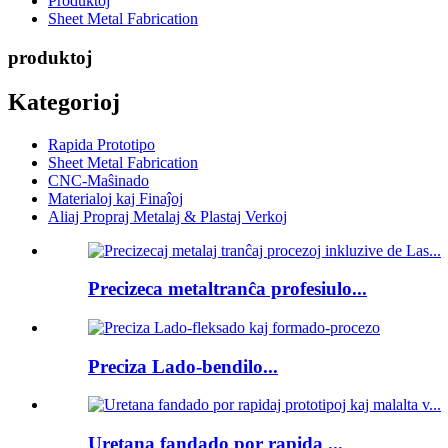
Produktoj
Sheet Metal Fabrication
produktoj
Kategorioj
Rapida Prototipo
Sheet Metal Fabrication
CNC-Maŝinado
Materialoj kaj Finaĵoj
Aliaj Propraj Metalaj & Plastaj Verkoj
Precizeca metaltranĉa profesiulo...
Preciza Lado-bendilo...
Uretana fandado por rapida ...