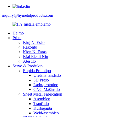
inquiry@hymetalproducts.com
Hejmo
Pri ni
Kiuj Ni Estas
Rakonto
Kion Ni Faras
Kial Elekti Nin
Atestilo
Servo & Produkto
Rapida Prototipo
Uretana fandado
3D Preso
Lado-prototipo
CNC-Maŝinado
Sheet Metal Fabrication
Asembleo
Tranĉado
Kurbiĝanta
Weld-asembleo