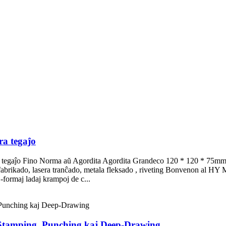
a tegaĵo
tegaĵo Fino Norma aŭ Agordita Agordita Grandeco 120 * 120 * 75mm T
brikado, lasera tranĉado, metala fleksado , riveting Bonvenon al HY Met
-formaj ladaj krampoj de c...
s Stamping, Punching kaj Deep-Drawing