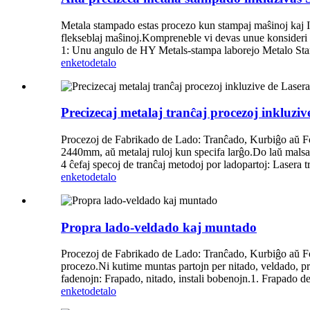
Metala stampado estas procezo kun stampaj maŝinoj kaj Ilo
flekseblaj maŝinoj.Kompreneble vi devas unue konsideri
1: Unu angulo de HY Metals-stampa laborejo Metalo Stampi
enketo
detalo
Precizecaj metalaj tranĉaj procezoj inkluz
Procezoj de Fabrikado de Lado: Tranĉado, Kurbiĝo aŭ For
2440mm, aŭ metalaj ruloj kun specifa larĝo.Do laŭ malsamaj
4 ĉefaj specoj de tranĉaj metodoj por ladopartoj: Lasera 
enketo
detalo
Propra lado-veldado kaj muntado
Procezoj de Fabrikado de Lado: Tranĉado, Kurbiĝo aŭ For
procezo.Ni kutime muntas partojn per nitado, veldado, pr
fadenojn: Frapado, nitado, instali bobenojn.1. Frapado d
enketo
detalo