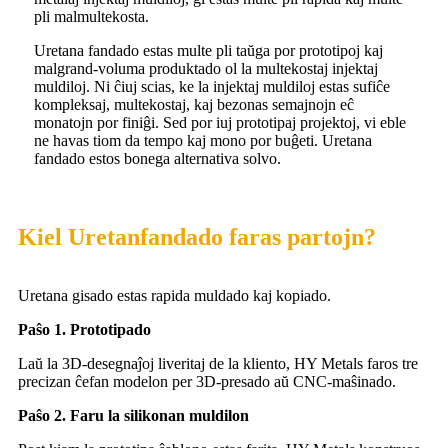
pli malmultekosta.
Uretana fandado estas multe pli taŭga por prototipoj kaj
malgrand-voluma produktado ol la multekostaj injektaj
muldiloj. Ni ĉiuj scias, ke la injektaj muldiloj estas sufiĉe
kompleksaj, multekostaj, kaj bezonas semajnojn eĉ
monatojn por finiĝi. Sed por iuj prototipaj projektoj, vi eble
ne havas tiom da tempo kaj mono por buĝeti. Uretana
fandado estos bonega alternativa solvo.
Kiel Uretanfandado faras partojn?
Uretana gisado estas rapida muldado kaj kopiado.
Paŝo 1. Prototipado
Laŭ la 3D-desegnaĵoj liveritaj de la kliento, HY Metals faros tre
precizan ĉefan modelon per 3D-presado aŭ CNC-maŝinado.
Paŝo 2. Faru la silikonan muldilon