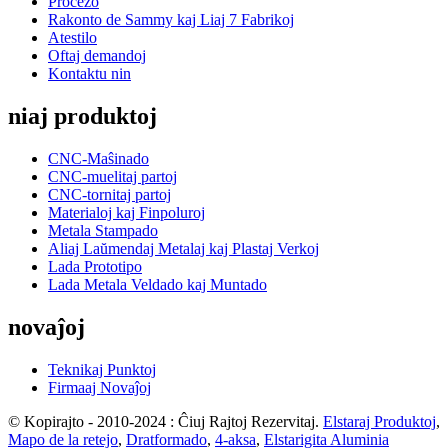
Procezo
Rakonto de Sammy kaj Liaj 7 Fabrikoj
Atestilo
Oftaj demandoj
Kontaktu nin
niaj produktoj
CNC-Maŝinado
CNC-muelitaj partoj
CNC-tornitaj partoj
Materialoj kaj Finpoluroj
Metala Stampado
Aliaj Laŭmendaj Metalaj kaj Plastaj Verkoj
Lada Prototipo
Lada Metala Veldado kaj Muntado
novaĵoj
Teknikaj Punktoj
Firmaaj Novaĵoj
© Kopirajto - 2010-2024 : Ĉiuj Rajtoj Rezervitaj.
Elstaraj Produktoj
,
Mapo de la retejo
,
Dratformado
,
4-aksa
,
Elstarigita Aluminia