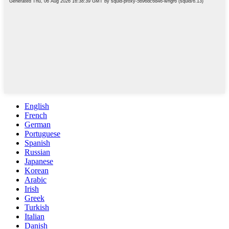
English
French
German
Portuguese
Spanish
Russian
Japanese
Korean
Arabic
Irish
Greek
Turkish
Italian
Danish