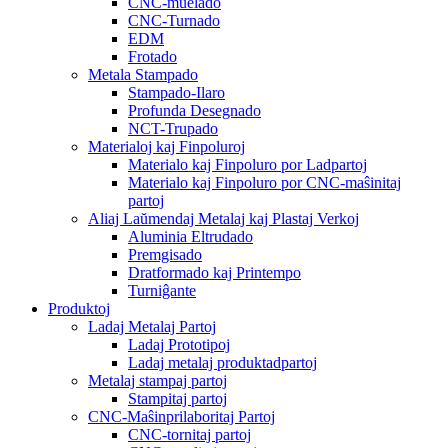
CNC-muelado
CNC-Turnado
EDM
Frotado
Metala Stampado
Stampado-Ilaro
Profunda Desegnado
NCT-Trupado
Materialoj kaj Finpoluroj
Materialo kaj Finpoluro por Ladpartoj
Materialo kaj Finpoluro por CNC-maŝinitaj
partoj
Aliaj Laŭmendaj Metalaj kaj Plastaj Verkoj
Aluminia Eltrudado
Premgisado
Dratformado kaj Printempo
Turniĝante
Produktoj
Ladaj Metalaj Partoj
Ladaj Prototipoj
Ladaj metalaj produktadpartoj
Metalaj stampaj partoj
Stampitaj partoj
CNC-Maŝinprilaboritaj Partoj
CNC-tornitaj partoj