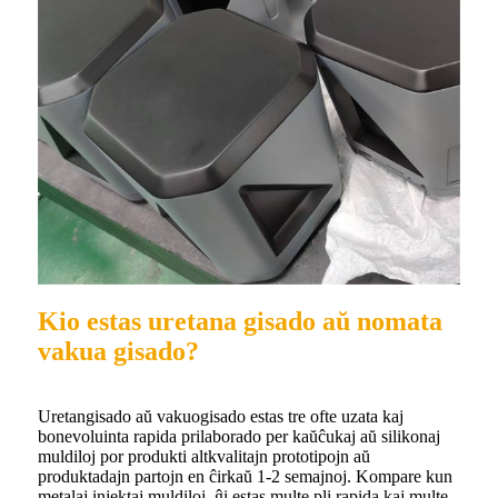
Kio estas uretana gisado aŭ nomata
vakua gisado?
Uretangisado aŭ vakuogisado estas tre ofte uzata kaj
bonevoluinta rapida prilaborado per kaŭĉukaj aŭ silikonaj
muldiloj por produkti altkvalitajn prototipojn aŭ
produktadajn partojn en ĉirkaŭ 1-2 semajnoj. Kompare kun
metalaj injektaj muldiloj, ĝi estas multe pli rapida kaj multe