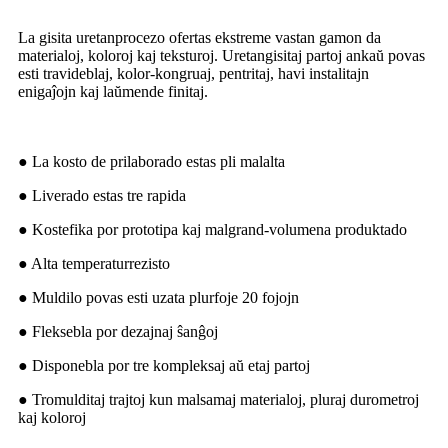
La gisita uretanprocezo ofertas ekstreme vastan gamon da
materialoj, koloroj kaj teksturoj. Uretangisitaj partoj ankaŭ povas
esti travideblaj, kolor-kongruaj, pentritaj, havi instalitajn
enigaĵojn kaj laŭmende finitaj.
● La kosto de prilaborado estas pli malalta
● Liverado estas tre rapida
● Kostefika por prototipa kaj malgrand-volumena produktado
● Alta temperaturrezisto
● Muldilo povas esti uzata plurfoje 20 fojojn
● Fleksebla por dezajnaj ŝanĝoj
● Disponebla por tre kompleksaj aŭ etaj partoj
● Tromulditaj trajtoj kun malsamaj materialoj, pluraj durometroj
kaj koloroj