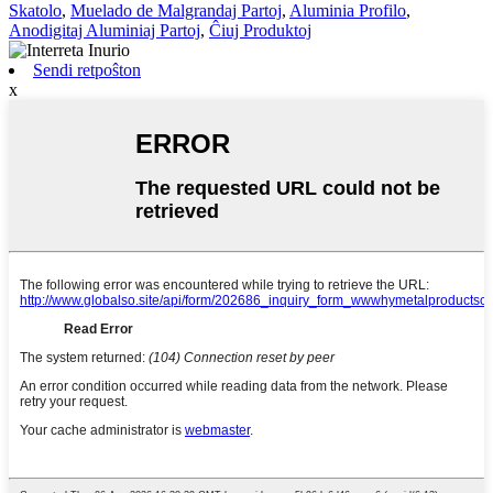
Skatolo
,
Muelado de Malgrandaj Partoj
,
Aluminia Profilo
,
Anodigitaj Aluminiaj Partoj
,
Ĉiuj Produktoj
Sendi retpoŝton
x