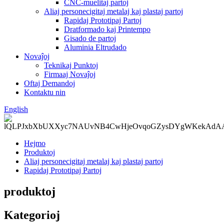
CNC-muelitaj partoj
Aliaj personecigitaj metalaj kaj plastaj partoj
Rapidaj Prototipaj Partoj
Dratformado kaj Printempo
Gisado de partoj
Aluminia Eltrudado
Novaĵoj
Teknikaj Punktoj
Firmaaj Novaĵoj
Oftaj Demandoj
Kontaktu nin
English
Hejmo
Produktoj
Aliaj personecigitaj metalaj kaj plastaj partoj
Rapidaj Prototipaj Partoj
produktoj
Kategorioj