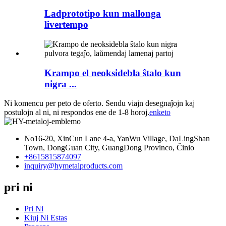
Ladprototipo kun mallonga
livertempo
Krampo el neoksidebla ŝtalo kun
nigra ...
Ni komencu per peto de oferto. Sendu viajn desegnaĵojn kaj
postulojn al ni, ni respondos ene de 1-8 horoj.
enketo
No16-20, XinCun Lane 4-a, YanWu Village, DaLingShan
Town, DongGuan City, GuangDong Provinco, Ĉinio
+8615815874097
inquiry@hymetalproducts.com
pri ni
Pri Ni
Kiuj Ni Estas