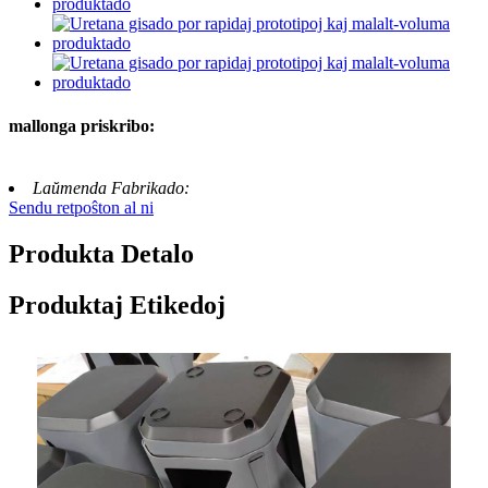
mallonga priskribo:
Laŭmenda Fabrikado:
Sendu retpoŝton al ni
Produkta Detalo
Produktaj Etikedoj