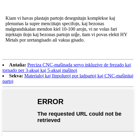
Kiam vi havas plastajn partojn desegnitajn komplekse kaj
plenumas la supre menciitajn specifojn, kaj bezonas
malgrandskalan mendon kiel 10-100 arojn, vi ne volas fari
injektajn ilojn kaj bezonas partojn urĝe, tiam vi povas elekti HY
Metals por uretangisado aŭ vakua gisado.
Antaŭa:
Preciza CNC-maŝinada servo inkluzive de frezado kaj
tornado per 3-aksaj kaj 5-aksaj maŝinoj
Sekva:
Materialoj kaj finpoluroj por ladpartoj kaj CNC-maŝinitaj
partoj