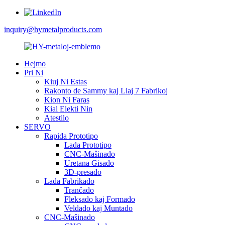
inquiry@hymetalproducts.com
Hejmo
Pri Ni
Kiuj Ni Estas
Rakonto de Sammy kaj Liaj 7 Fabrikoj
Kion Ni Faras
Kial Elekti Nin
Atestilo
SERVO
Rapida Prototipo
Lada Prototipo
CNC-Maŝinado
Uretana Gisado
3D-presado
Lada Fabrikado
Tranĉado
Fleksado kaj Formado
Veldado kaj Muntado
CNC-Maŝinado