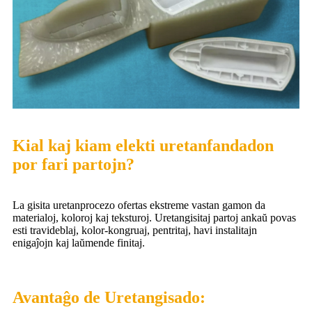
Kial kaj kiam elekti uretanfandadon
por fari partojn?
La gisita uretanprocezo ofertas ekstreme vastan gamon da
materialoj, koloroj kaj teksturoj. Uretangisitaj partoj ankaŭ povas
esti travideblaj, kolor-kongruaj, pentritaj, havi instalitajn
enigaĵojn kaj laŭmende finitaj.
Avantaĝo de Uretangisado: