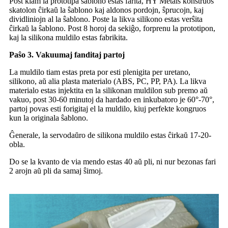
Post kiam la prototipa ŝablono estas farita, HY Metals konstruos
skatolon ĉirkaŭ la ŝablono kaj aldonos pordojn, ŝprucojn, kaj
dividliniojn al la ŝablono. Poste la likva silikono estas verŝita
ĉirkaŭ la ŝablono. Post 8 horoj da sekiĝo, forprenu la prototipon,
kaj la silikona muldilo estas fabrikita.
Paŝo 3. Vakuumaj fanditaj partoj
La muldilo tiam estas preta por esti plenigita per uretano,
silikono, aŭ alia plasta materialo (ABS, PC, PP, PA). La likva
materialo estas injektita en la silikonan muldilon sub premo aŭ
vakuo, post 30-60 minutoj da hardado en inkubatoro je 60°-70°,
partoj povas esti forigitaj el la muldilo, kiuj perfekte kongruos
kun la originala ŝablono.
Ĝenerale, la servodaŭro de silikona muldilo estas ĉirkaŭ 17-20-
obla.
Do se la kvanto de via mendo estas 40 aŭ pli, ni nur bezonas fari
2 arojn aŭ pli da samaj ŝimoj.