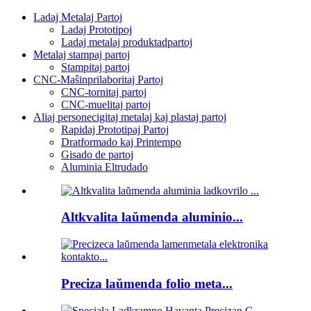
Ladaj Metalaj Partoj
Ladaj Prototipoj
Ladaj metalaj produktadpartoj
Metalaj stampaj partoj
Stampitaj partoj
CNC-Maŝinprilaboritaj Partoj
CNC-tornitaj partoj
CNC-muelitaj partoj
Aliaj personecigitaj metalaj kaj plastaj partoj
Rapidaj Prototipaj Partoj
Dratformado kaj Printempo
Gisado de partoj
Aluminia Eltrudado
Altkvalita laŭmenda aluminio...
Preciza laŭmenda folio meta...