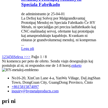
Speciala Fabrikado
de administranto je 25-04-01
La Defioj kaj Solvoj por Malgrandkvantaj
Prototipaj Mendoj en Speciala Fabrikado Ĉe HY
Metals, ni specialiĝas pri preciza ladfabrikado kaj
CNC-maŝinadaj servoj, ofertante kaj prototipajn
kaj amasproduktajn kapablojn. Kvankam ni
elstaras je grandvolumenaj mendoj, ni komprenas
...
Legu pli
1
2
3
4
5
6
Sekva >
>>
Paĝo 1 / 8
Ni komencu per peto de oferto. Sendu viajn desegnaĵojn kaj
postulojn al ni, ni respondos ene de 1-8 horoj.
enketo
No16-20, XinCun Lane 4-a, YanWu Village, DaLingShan
Town, DongGuan City, GuangDong Provinco, Ĉinio
+8615815874097
inquiry@hymetalproducts.com
pri ni