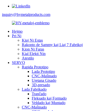
inquiry@hymetalproducts.com
Hejmo
Pri Ni
Kiuj Ni Estas
Rakonto de Sammy kaj Liaj 7 Fabrikoj
Kion Ni Faras
Kial Elekti Nin
Atestilo
SERVO
Rapida Prototipo
Lada Prototipo
CNC-Maŝinado
Uretana Gisado
3D-presado
Lada Fabrikado
Tranĉado
Fleksado kaj Formado
Veldado kaj Muntado
CNC-Maŝinado