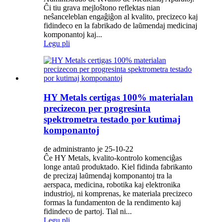
Ĉi tiu grava mejloŝtono reflektas nian
neŝanceleblan engaĝiĝon al kvalito, precizeco kaj
fidindeco en la fabrikado de laŭmendaj medicinaj
komponantoj kaj...
Legu pli
HY Metals certigas 100% materialan
precizecon per progresinta
spektrometra testado por kutimaj
komponantoj
de administranto je 25-10-22
Ĉe HY Metals, kvalito-kontrolo komenciĝas
longe antaŭ produktado. Kiel fidinda fabrikanto
de precizaj laŭmendaj komponantoj tra la
aerspaca, medicina, robotika kaj elektronika
industrioj, ni komprenas, ke materiala precizeco
formas la fundamenton de la rendimento kaj
fidindeco de partoj. Tial ni...
Legu pli