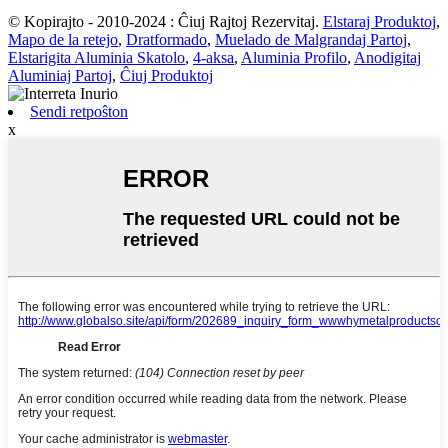
© Kopirajto - 2010-2024 : Ĉiuj Rajtoj Rezervitaj.
Elstaraj Produktoj
,
Mapo de la retejo
,
Dratformado
,
Muelado de Malgrandaj Partoj
,
Elstarigita Aluminia Skatolo
,
4-aksa
,
Aluminia Profilo
,
Anodigitaj
Aluminiaj Partoj
,
Ĉiuj Produktoj
Sendi retpoŝton
x