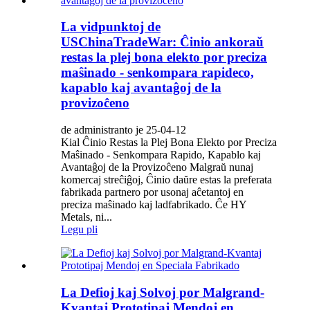
La vidpunktoj de
USChinaTradeWar: Ĉinio ankoraŭ
restas la plej bona elekto por preciza
maŝinado - senkompara rapideco,
kapablo kaj avantaĝoj de la
provizoĉeno
de administranto je 25-04-12
Kial Ĉinio Restas la Plej Bona Elekto por Preciza
Maŝinado - Senkompara Rapido, Kapablo kaj
Avantaĝoj de la Provizoĉeno Malgraŭ nunaj
komercaj streĉiĝoj, Ĉinio daŭre estas la preferata
fabrikada partnero por usonaj aĉetantoj en
preciza maŝinado kaj ladfabrikado. Ĉe HY
Metals, ni...
Legu pli
La Defioj kaj Solvoj por Malgrand-
Kvantaj Prototipaj Mendoj en