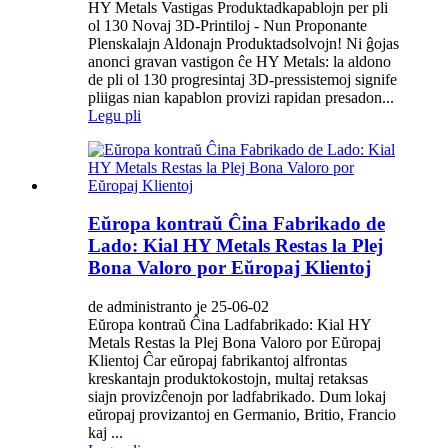
HY Metals Vastigas Produktadkapablojn per pli
ol 130 Novaj 3D-Printiloj - Nun Proponante
Plenskalajn Aldonajn Produktadsolvojn! Ni ĝojas
anonci gravan vastigon ĉe HY Metals: la aldono
de pli ol 130 progresintaj 3D-pressistemoj signife
pliigas nian kapablon provizi rapidan presadon...
Legu pli
Eŭropa kontraŭ Ĉina Fabrikado de
Lado: Kial HY Metals Restas la Plej
Bona Valoro por Eŭropaj Klientoj
de administranto je 25-06-02
Eŭropa kontraŭ Ĉina Ladfabrikado: Kial HY
Metals Restas la Plej Bona Valoro por Eŭropaj
Klientoj Ĉar eŭropaj fabrikantoj alfrontas
kreskantajn produktokostojn, multaj retaksas
siajn provizĉenojn por ladfabrikado. Dum lokaj
eŭropaj provizantoj en Germanio, Britio, Francio
kaj ...