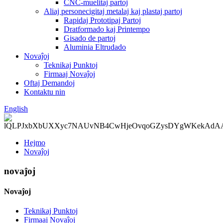
CNC-muelitaj partoj
Aliaj personecigitaj metalaj kaj plastaj partoj
Rapidaj Prototipaj Partoj
Dratformado kaj Printempo
Gisado de partoj
Aluminia Eltrudado
Novaĵoj
Teknikaj Punktoj
Firmaaj Novaĵoj
Oftaj Demandoj
Kontaktu nin
English
Hejmo
Novaĵoj
novaĵoj
Novaĵoj
Teknikaj Punktoj
Firmaaj Novaĵoj