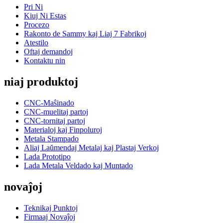
Pri Ni
Kiuj Ni Estas
Procezo
Rakonto de Sammy kaj Liaj 7 Fabrikoj
Atestilo
Oftaj demandoj
Kontaktu nin
niaj produktoj
CNC-Maŝinado
CNC-muelitaj partoj
CNC-tornitaj partoj
Materialoj kaj Finpoluroj
Metala Stampado
Aliaj Laŭmendaj Metalaj kaj Plastaj Verkoj
Lada Prototipo
Lada Metala Veldado kaj Muntado
novaĵoj
Teknikaj Punktoj
Firmaaj Novaĵoj