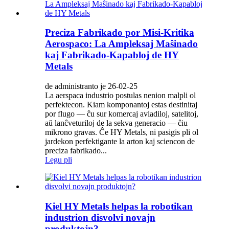
Preciza Fabrikado por Misi-Kritika
Aerospaco: La Ampleksaj Maŝinado
kaj Fabrikado-Kapabloj de HY
Metals
de administranto je 26-02-25
La aerspaca industrio postulas nenion malpli ol
perfektecon. Kiam komponantoj estas destinitaj
por flugo — ĉu sur komercaj aviadiloj, satelitoj,
aŭ lanĉveturiloj de la sekva generacio — ĉiu
mikrono gravas. Ĉe HY Metals, ni pasigis pli ol
jardekon perfektigante la arton kaj sciencon de
preciza fabrikado...
Legu pli
Kiel HY Metals helpas la robotikan
industrion disvolvi novajn
produktojn?