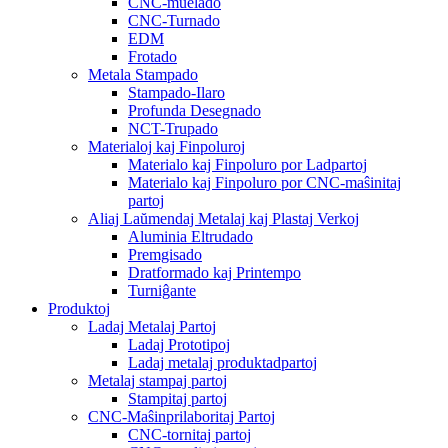
CNC-muelado
CNC-Turnado
EDM
Frotado
Metala Stampado
Stampado-Ilaro
Profunda Desegnado
NCT-Trupado
Materialoj kaj Finpoluroj
Materialo kaj Finpoluro por Ladpartoj
Materialo kaj Finpoluro por CNC-maŝinitaj
partoj
Aliaj Laŭmendaj Metalaj kaj Plastaj Verkoj
Aluminia Eltrudado
Premgisado
Dratformado kaj Printempo
Turniĝante
Produktoj
Ladaj Metalaj Partoj
Ladaj Prototipoj
Ladaj metalaj produktadpartoj
Metalaj stampaj partoj
Stampitaj partoj
CNC-Maŝinprilaboritaj Partoj
CNC-tornitaj partoj