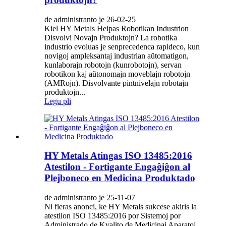
de administranto je 26-02-25
Kiel HY Metals Helpas Robotikan Industrion
Disvolvi Novajn Produktojn? La robotika
industrio evoluas je senprecedenca rapideco, kun
novigoj ampleksantaj industrian aŭtomatigon,
kunlaborajn robotojn (kunrobotojn), servan
robotikon kaj aŭtonomajn moveblajn robotojn
(AMRojn). Disvolvante pintnivelajn robotajn
produktojn...
Legu pli
HY Metals Atingas ISO 13485:2016
Atestilon - Fortigante Engaĝiĝon al
Plejboneco en Medicina Produktado
de administranto je 25-11-07
Ni fieras anonci, ke HY Metals sukcese akiris la
atestilon ISO 13485:2016 por Sistemoj por
Administrado de Kvalito de Medicinaj Aparatoj.