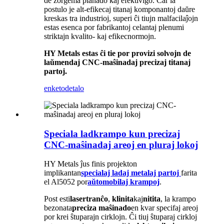
de zorgema planado kaj efektivigo. Ĉar la
postulo je alt-efikecaj titanaj komponantoj daŭre
kreskas tra industrioj, superi ĉi tiujn malfacilaĵojn
estas esenca por fabrikantoj celantaj plenumi
striktajn kvalito- kaj efikecnormojn.
HY Metals estas ĉi tie por provizi solvojn de
laŭmendaj CNC-maŝinadaj precizaj titanaj
partoj.
enketo
detalo
Speciala ladkrampo kun precizaj
CNC-maŝinadaj areoj en pluraj lokoj
HY Metals ĵus finis projekton
implikantan
specialaj ladaj metalaj partoj
farita
el Al5052 por
aŭtomobilaj krampoj
.
Post esti
lasertranĉo
,
klinita
kaj
nitita
, la krampo
bezonata
preciza maŝinado
en kvar specifaj areoj
por krei ŝtuparajn cirklojn. Ĉi tiuj ŝtuparaj cirkloj