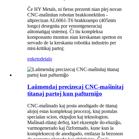
Ĉe HY Metals, ni fieras prezenti nian plej novan
CNC-maŝinitan robotan brakkonektilon -
altprecizan AL6061-T6 brakkrampo (405mm
longo) desegnita por venontgeneraciaj
aŭtomatigaj sistemoj. Ĉi tiu kompleksa
komponanto montras nian kreskantan sperton en
servado de la kreskanta robotika industrio per
misi-kritikaj partoj;
enketo
detalo
Laŭmendaj precizecaj CNC-maŝinitaj
titanaj partoj kun pafturniĝo
CNC-maŝinado kaj posta anodigado de titanaj
alojoj estas kompleksaj procezoj, kiuj postulas
specialan scion, ekipaĵon kaj teknologion.
Maŝinad-rilataj defioj, kiel ekzemple ilo-eluziĝo,
varmogenerado kaj ĉizformado, kune kun la
kompleksecoj de anodigado, emfazas la bezonon