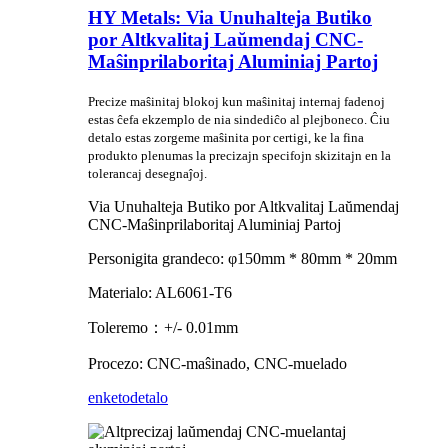
HY Metals: Via Unuhalteja Butiko
por Altkvalitaj Laŭmendaj CNC-
Maŝinprilaboritaj Aluminiaj Partoj
Precize maŝinitaj blokoj kun maŝinitaj internaj fadenoj
estas ĉefa ekzemplo de nia sindediĉo al plejboneco. Ĉiu
detalo estas zorgeme maŝinita por certigi, ke la fina
produkto plenumas la precizajn specifojn skizitajn en la
tolerancaj desegnaĵoj.
Via Unuhalteja Butiko por Altkvalitaj Laŭmendaj
CNC-Maŝinprilaboritaj Aluminiaj Partoj
Personigita grandeco: φ150mm * 80mm * 20mm
Materialo: AL6061-T6
Toleremo：+/- 0.01mm
Procezo: CNC-maŝinado, CNC-muelado
enketo
detalo