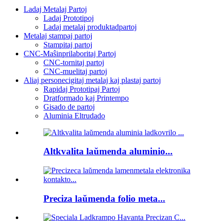
Ladaj Metalaj Partoj
Ladaj Prototipoj
Ladaj metalaj produktadpartoj
Metalaj stampaj partoj
Stampitaj partoj
CNC-Maŝinprilaboritaj Partoj
CNC-tornitaj partoj
CNC-muelitaj partoj
Aliaj personecigitaj metalaj kaj plastaj partoj
Rapidaj Prototipaj Partoj
Dratformado kaj Printempo
Gisado de partoj
Aluminia Eltrudado
Altkvalita laŭmenda aluminio...
Preciza laŭmenda folio meta...