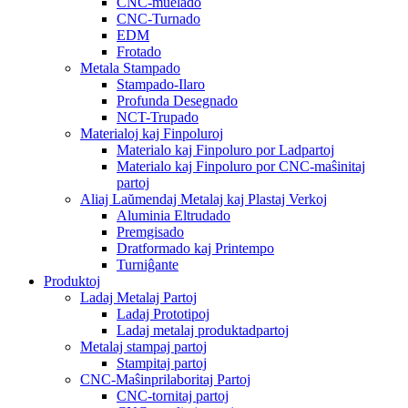
CNC-muelado
CNC-Turnado
EDM
Frotado
Metala Stampado
Stampado-Ilaro
Profunda Desegnado
NCT-Trupado
Materialoj kaj Finpoluroj
Materialo kaj Finpoluro por Ladpartoj
Materialo kaj Finpoluro por CNC-maŝinitaj
partoj
Aliaj Laŭmendaj Metalaj kaj Plastaj Verkoj
Aluminia Eltrudado
Premgisado
Dratformado kaj Printempo
Turniĝante
Produktoj
Ladaj Metalaj Partoj
Ladaj Prototipoj
Ladaj metalaj produktadpartoj
Metalaj stampaj partoj
Stampitaj partoj
CNC-Maŝinprilaboritaj Partoj
CNC-tornitaj partoj