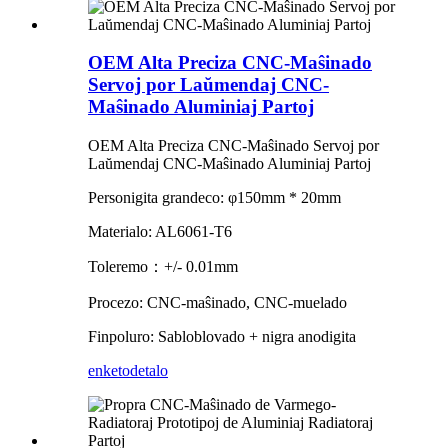
OEM Alta Preciza CNC-Maŝinado
Servoj por Laŭmendaj CNC-
Maŝinado Aluminiaj Partoj
OEM Alta Preciza CNC-Maŝinado Servoj por
Laŭmendaj CNC-Maŝinado Aluminiaj Partoj
Personigita grandeco: φ150mm * 20mm
Materialo: AL6061-T6
Toleremo：+/- 0.01mm
Procezo: CNC-maŝinado, CNC-muelado
Finpoluro: Sabloblovado + nigra anodigita
enketo
detalo