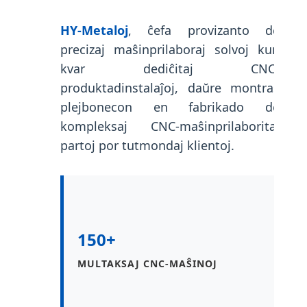
HY-Metaloj
, ĉefa provizanto de
precizaj maŝinprilaboraj solvoj kun
kvar dediĉitaj CNC-
produktadinstalaĵoj, daŭre montras
plejbonecon en fabrikado de
kompleksaj CNC-maŝinprilaboritaj
partoj por tutmondaj klientoj.
150+
MULTAKSAJ CNC-MAŜINOJ