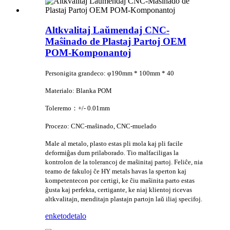
Altkvalitaj Laŭmendaj CNC-
Maŝinado de Plastaj Partoj OEM
POM-Komponantoj
Personigita grandeco: φ190mm * 100mm * 40
Materialo: Blanka POM
Toleremo：+/- 0.01mm
Procezo: CNC-maŝinado, CNC-muelado
Male al metalo, plasto estas pli mola kaj pli facile
deformiĝas dum prilaborado. Tio malfaciligas la
kontrolon de la tolerancoj de maŝinitaj partoj. Feliĉe, nia
teamo de fakuloj ĉe HY metals havas la sperton kaj
kompetentecon por certigi, ke ĉiu maŝinita parto estas
ĝusta kaj perfekta, certigante, ke niaj klientoj ricevas
altkvalitajn, menditajn plastajn partojn laŭ iliaj specifoj.
enketo
detalo