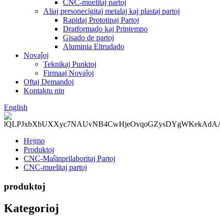
CNC-muelitaj partoj
Aliaj personecigitaj metalaj kaj plastaj partoj
Rapidaj Prototipaj Partoj
Dratformado kaj Printempo
Gisado de partoj
Aluminia Eltrudado
Novaĵoj
Teknikaj Punktoj
Firmaaj Novaĵoj
Oftaj Demandoj
Kontaktu nin
English
Hejmo
Produktoj
CNC-Maŝinprilaboritaj Partoj
CNC-muelitaj partoj
produktoj
Kategorioj