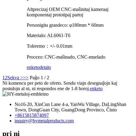
Altprecizaj OEM CNC-maŝinitaj kameraaj
komponentaj prototipaj partoj
Personigita grandeco: φ180mm * 60mm
Materialo: AL6061-T6
Toleremo：+/- 0.01mm
Procezo: CNC-maŝinado, CNC-muelado
enketo
detalo
1
2
Sekva >
>>
Paĝo 1 / 2
Ni komencu per peto de oferto. Sendu viajn desegnaĵojn kaj
postulojn al ni, ni respondos ene de 1-8 horoj.
enketo
No16-20, XinCun Lane 4-a, YanWu Village, DaLingShan
Town, DongGuan City, GuangDong Provinco, Ĉinio
+8615815874097
inquiry@hymetalproducts.com
pri ni