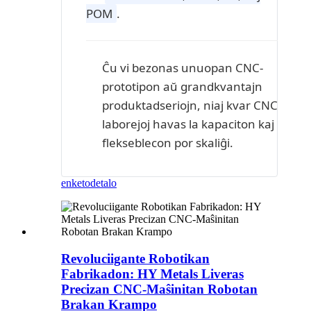
POM
.
Ĉu vi bezonas unuopan CNC-
prototipon aŭ grandkvantajn
produktadseriojn, niaj kvar CNC-
laborejoj havas la kapaciton kaj
flekseblecon por skaliĝi.
enketo
detalo
Revoluciigante Robotikan
Fabrikadon: HY Metals Liveras
Precizan CNC-Maŝinitan Robotan
Brakan Krampo