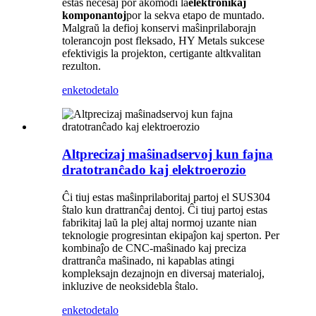
estas necesaj por akomodi la
elektronikaj
komponantoj
por la sekva etapo de muntado.
Malgraŭ la defioj konservi maŝinprilaborajn
tolerancojn post fleksado, HY Metals sukcese
efektivigis la projekton, certigante altkvalitan
rezulton.
enketo
detalo
Altprecizaj maŝinadservoj kun fajna
dratotranĉado kaj elektroerozio
Ĉi tiuj estas maŝinprilaboritaj partoj el SUS304
ŝtalo kun drattranĉaj dentoj. Ĉi tiuj partoj estas
fabrikitaj laŭ la plej altaj normoj uzante nian
teknologie progresintan ekipaĵon kaj sperton. Per
kombinaĵo de CNC-maŝinado kaj preciza
drattranĉa maŝinado, ni kapablas atingi
kompleksajn dezajnojn en diversaj materialoj,
inkluzive de neoksidebla ŝtalo.
enketo
detalo