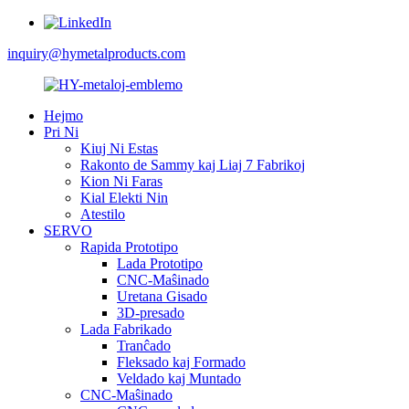
inquiry@hymetalproducts.com
Hejmo
Pri Ni
Kiuj Ni Estas
Rakonto de Sammy kaj Liaj 7 Fabrikoj
Kion Ni Faras
Kial Elekti Nin
Atestilo
SERVO
Rapida Prototipo
Lada Prototipo
CNC-Maŝinado
Uretana Gisado
3D-presado
Lada Fabrikado
Tranĉado
Fleksado kaj Formado
Veldado kaj Muntado
CNC-Maŝinado