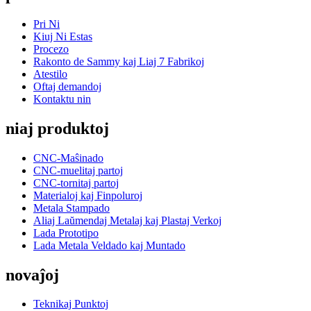
Pri Ni
Kiuj Ni Estas
Procezo
Rakonto de Sammy kaj Liaj 7 Fabrikoj
Atestilo
Oftaj demandoj
Kontaktu nin
niaj produktoj
CNC-Maŝinado
CNC-muelitaj partoj
CNC-tornitaj partoj
Materialoj kaj Finpoluroj
Metala Stampado
Aliaj Laŭmendaj Metalaj kaj Plastaj Verkoj
Lada Prototipo
Lada Metala Veldado kaj Muntado
novaĵoj
Teknikaj Punktoj