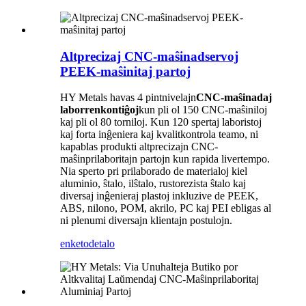
Altprecizaj CNC-maŝinadservoj
PEEK-maŝinitaj partoj
HY Metals havas 4 pintnivelajn
CNC-maŝinadaj
laborrenkontiĝoj
kun pli ol 150 CNC-maŝiniloj
kaj pli ol 80 torniloj. Kun 120 spertaj laboristoj
kaj forta inĝeniera kaj kvalitkontrola teamo, ni
kapablas produkti altprecizajn CNC-
maŝinprilaboritajn partojn kun rapida livertempo.
Nia sperto pri prilaborado de materialoj kiel
aluminio, ŝtalo, ilŝtalo, rustorezista ŝtalo kaj
diversaj inĝenieraj plastoj inkluzive de PEEK,
ABS, nilono, POM, akrilo, PC kaj PEI ebligas al
ni plenumi diversajn klientajn postulojn.
enketo
detalo