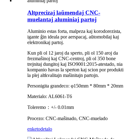
Altprecizaj laŭmendaj CNC-
muelantaj aluminiaj partoj
Aluminio estas forta, malpeza kaj korodorezista,
igante ĝin ideala por aerspacaj, aŭtomobilaj kaj
elektronikaj partoj.
Kun pli ol 12 jaroj da sperto, pli ol 150 aroj da
frezmaŝinoj kaj CNC-centroj, pli ol 350 bone
trejnitaj dungitoj kaj ISO9001:2015-atestado, nia
kompanio havas la sperton kaj scion por produkti
la plej altkvalitajn maŝinitajn partojn.
Personigita grandeco: φ150mm * 80mm * 20mm
Materialo: AL6061-T6
Toleremo：+/- 0.01mm
Procezo: CNC-maŝinado, CNC-muelado
enketo
detalo