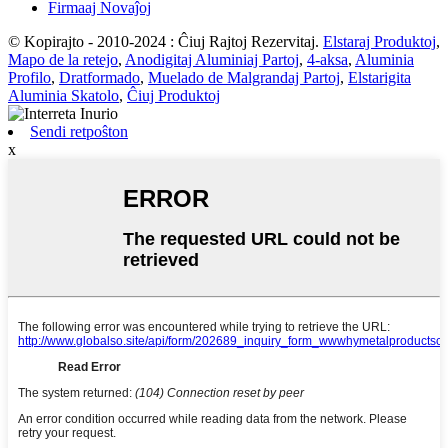
Firmaaj Novaĵoj
© Kopirajto - 2010-2024 : Ĉiuj Rajtoj Rezervitaj.
Elstaraj Produktoj
,
Mapo de la retejo
,
Anodigitaj Aluminiaj Partoj
,
4-aksa
,
Aluminia
Profilo
,
Dratformado
,
Muelado de Malgrandaj Partoj
,
Elstarigita
Aluminia Skatolo
,
Ĉiuj Produktoj
Sendi retpoŝton
x